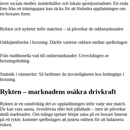
även sociala medier, insiderkällor och lokala sportjournalister. Ett enda
foto från ett träningspass kan räcka för att förändra uppfattningen om
en boxares form.
Rykten och nyheter inför matchen – så påverkar de oddsmarknaden
Oddsjämförelse i boxning: Därför varierar oddsen mellan spelbolagen
Från traditionella vad till onlinemarknader: Utvecklingen av
boxningsbetting
Statistik i vinstserier: Så bedömer du trovärdigheten hos bettingtips i
boxning
Rykten – marknadens osäkra drivkraft
Rykten är en oundviklig del av uppladdningen inför varje stor match.
De kan vara sanna, överdrivna eller helt påhittade – men de påverkar
ändå marknaden. Om många spelare börjar satsa på en boxare baserat
på ett rykte, kommer spelbolagen att justera oddsen för att balansera
risken.