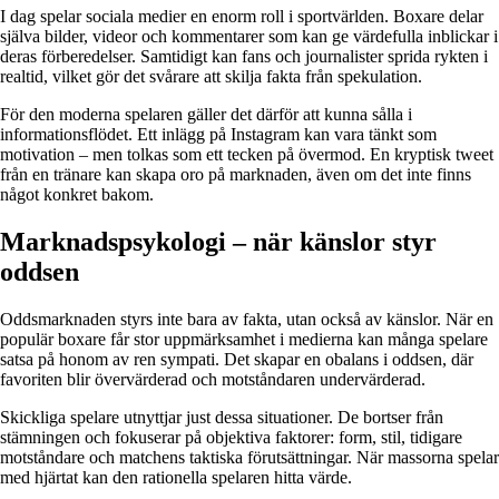
I dag spelar sociala medier en enorm roll i sportvärlden. Boxare delar
själva bilder, videor och kommentarer som kan ge värdefulla inblickar i
deras förberedelser. Samtidigt kan fans och journalister sprida rykten i
realtid, vilket gör det svårare att skilja fakta från spekulation.
För den moderna spelaren gäller det därför att kunna sålla i
informationsflödet. Ett inlägg på Instagram kan vara tänkt som
motivation – men tolkas som ett tecken på övermod. En kryptisk tweet
från en tränare kan skapa oro på marknaden, även om det inte finns
något konkret bakom.
Marknadspsykologi – när känslor styr
oddsen
Oddsmarknaden styrs inte bara av fakta, utan också av känslor. När en
populär boxare får stor uppmärksamhet i medierna kan många spelare
satsa på honom av ren sympati. Det skapar en obalans i oddsen, där
favoriten blir övervärderad och motståndaren undervärderad.
Skickliga spelare utnyttjar just dessa situationer. De bortser från
stämningen och fokuserar på objektiva faktorer: form, stil, tidigare
motståndare och matchens taktiska förutsättningar. När massorna spelar
med hjärtat kan den rationella spelaren hitta värde.