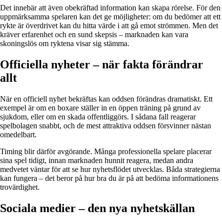
Det innebär att även obekräftad information kan skapa rörelse. För den
uppmärksamma spelaren kan det ge möjligheter: om du bedömer att ett
rykte är överdrivet kan du hitta värde i att gå emot strömmen. Men det
kräver erfarenhet och en sund skepsis – marknaden kan vara
skoningslös om ryktena visar sig stämma.
Officiella nyheter – när fakta förändrar
allt
När en officiell nyhet bekräftas kan oddsen förändras dramatiskt. Ett
exempel är om en boxare ställer in en öppen träning på grund av
sjukdom, eller om en skada offentliggörs. I sådana fall reagerar
spelbolagen snabbt, och de mest attraktiva oddsen försvinner nästan
omedelbart.
Timing blir därför avgörande. Många professionella spelare placerar
sina spel tidigt, innan marknaden hunnit reagera, medan andra
medvetet väntar för att se hur nyhetsflödet utvecklas. Båda strategierna
kan fungera – det beror på hur bra du är på att bedöma informationens
trovärdighet.
Sociala medier – den nya nyhetskällan