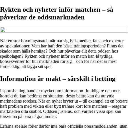
Rykten och nyheter inför matchen – så
påverkar de oddsmarknaden
När en stor boxningsmatch närmar sig fylls medier, fans och experter
av spekulationer. Vem har haft den bästa träningsperioden? Finns det
skador som hålls hemliga? Och hur påverkar allt detta oddsen hos
spelbolagen? Rykten och nyheter inför en match kan få tydliga
konsekvenser för hur marknaden rör sig – och för när det är mest
fördelaktigt att lägga sitt spel.
Information är makt – särskilt i betting
I sportsbetting handlar mycket om information. Ju tidigare och mer
korrekt du kan bedöma en situation, desto bättre kan du utnyttja
marknadens rörelser. När en nyhet bryter ut – till exempel att en boxare
haft problem med vikten eller bytt tränare kort före matchen – reagerar
marknaden ofta snabbt. Oddsen justeras, och värdet i vissa spel kan
försvinna på bara några timmar.
Erfarna spelare följer därför inte bara officiella pressmeddelanden, utan