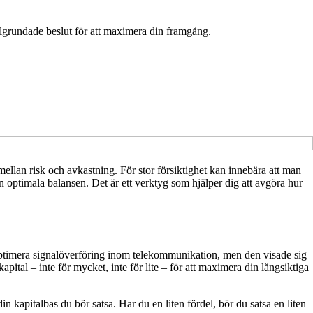
 välgrundade beslut för att maximera din framgång.
 mellan risk och avkastning. För stor försiktighet kan innebära att man
n optimala balansen. Det är ett verktyg som hjälper dig att avgöra hur
 optimera signalöverföring inom telekommunikation, men den visade sig
ital – inte för mycket, inte för lite – för att maximera din långsiktiga
n kapitalbas du bör satsa. Har du en liten fördel, bör du satsa en liten