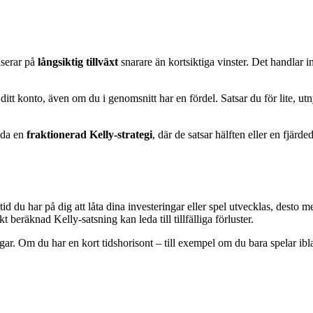
userar på
långsiktig tillväxt
snarare än kortsiktiga vinster. Det handlar i
 konto, även om du i genomsnitt har en fördel. Satsar du för lite, utnytt
nda en
fraktionerad Kelly-strategi
, där de satsar hälften eller en fjärd
 tid du har på dig att låta dina investeringar eller spel utvecklas, desto
beräknad Kelly-satsning kan leda till tillfälliga förluster.
dagar. Om du har en kort tidshorisont – till exempel om du bara spelar ib