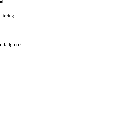
ad
antering
d fallgrop?