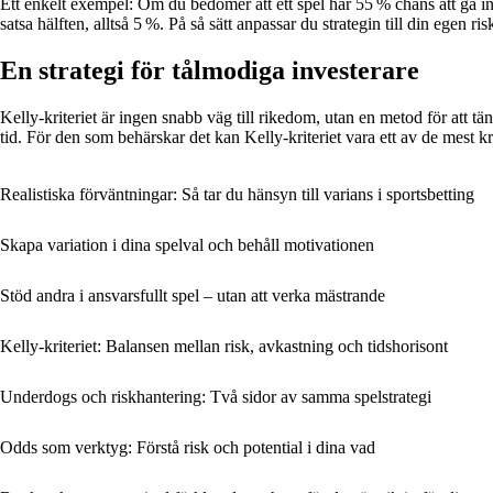
Ett enkelt exempel: Om du bedömer att ett spel har 55 % chans att gå in
satsa hälften, alltså 5 %. På så sätt anpassar du strategin till din egen ris
En strategi för tålmodiga investerare
Kelly-kriteriet är ingen snabb väg till rikedom, utan en metod för att tä
tid. För den som behärskar det kan Kelly-kriteriet vara ett av de mest kra
Realistiska förväntningar: Så tar du hänsyn till varians i sportsbetting
Skapa variation i dina spelval och behåll motivationen
Stöd andra i ansvarsfullt spel – utan att verka mästrande
Kelly-kriteriet: Balansen mellan risk, avkastning och tidshorisont
Underdogs och riskhantering: Två sidor av samma spelstrategi
Odds som verktyg: Förstå risk och potential i dina vad