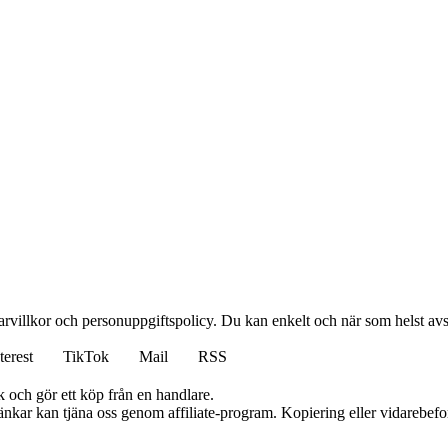
arvillkor och personuppgiftspolicy. Du kan enkelt och när som helst av
terest
TikTok
Mail
RSS
k och gör ett köp från en handlare.
 länkar kan tjäna oss genom affiliate-program. Kopiering eller vidarebefor