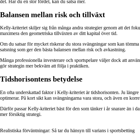
del. Har du en stor fördel, kan du satsa mer.
Balansen mellan risk och tillväxt
Kelly-kriteriet skiljer sig från många andra strategier genom att det fok
maximera den geometriska tillväxten av ditt kapital över tid.
Om du satsar för mycket riskerar du stora svängningar som kan tömma ditt
satsning som ger den bästa balansen mellan risk och avkastning.
Många professionella investerare och sportspelare väljer dock att anvä
gör strategin mer bekväm att följa i praktiken.
Tidshorisontens betydelse
En ofta underskattad faktor i Kelly-kriteriet är tidshorisonten. Ju längre
optimerar. På kort sikt kan svängningarna vara stora, och även en korrekt 
Därför passar Kelly-kriteriet bäst för den som tänker i år snarare än i 
mer försiktig strategi.
Realistiska förväntningar: Så tar du hänsyn till varians i sportsbetting