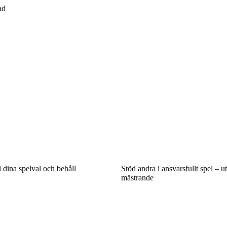
ad
i dina spelval och behåll
Stöd andra i ansvarsfullt spel – u
mästrande