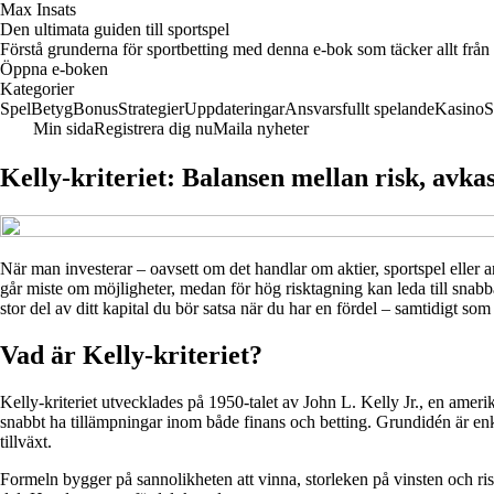
Max Insats
Den ultimata guiden till sportspel
Förstå grunderna för sportbetting med denna e-bok som täcker allt från o
Öppna e-boken
Kategorier
Spel
Betyg
Bonus
Strategier
Uppdateringar
Ansvarsfullt spelande
Kasino
S
Min sida
Registrera dig nu
Maila nyheter
Kelly-kriteriet: Balansen mellan risk, avka
När man investerar – oavsett om det handlar om aktier, sportspel eller a
går miste om möjligheter, medan för hög risktagning kan leda till snabba
stor del av ditt kapital du bör satsa när du har en fördel – samtidigt som 
Vad är Kelly-kriteriet?
Kelly-kriteriet utvecklades på 1950-talet av John L. Kelly Jr., en ame
snabbt ha tillämpningar inom både finans och betting. Grundidén är enkel
tillväxt.
Formeln bygger på sannolikheten att vinna, storleken på vinsten och riske