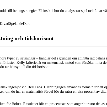
dds till bettingstrategier. Få insikt i hur du analyserar spel och fattar
lå vad
Spelande
Dart
stning och tidshorisont
ndra typer av satsningar – handlar det i grunden om att hitta rätt balans
 förluster. Kelly-kriteriet är en matematisk metod som försöker hitta de
du tar hänsyn till din tidshorisont.
rikansk ingenjör vid Bell Labs. Ursprungligen användes formeln för att
: om du har en matematisk fördel bör du satsa en viss procent av ditt kap
n för förlust. Resultatet blir en procentsats som anger hur stor del av di