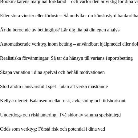
Bookmakarens marginal förklarad – och varför den är viktig för dina v
Efter stora vinster eller förluster: Så undviker du känslostyrd bankrollh
Är du beroende av bettingtips? Lär dig lita på din egen analys
Automatiserade verktyg inom betting – användbart hjälpmedel eller dol
Realistiska förväntningar: Så tar du hänsyn till varians i sportsbetting
Skapa variation i dina spelval och behåll motivationen
Stöd andra i ansvarsfullt spel – utan att verka mästrande
Kelly-kriteriet: Balansen mellan risk, avkastning och tidshorisont
Underdogs och riskhantering: Två sidor av samma spelstrategi
Odds som verktyg: Förstå risk och potential i dina vad