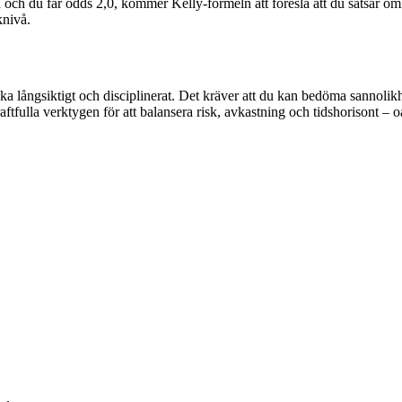
 och du får odds 2,0, kommer Kelly-formeln att föreslå att du satsar omk
knivå.
nka långsiktigt och disciplinerat. Det kräver att du kan bedöma sannolikhe
ftfulla verktygen för att balansera risk, avkastning och tidshorisont – oa