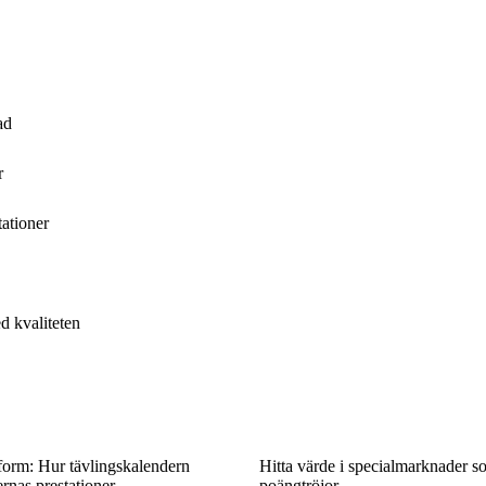
ad
r
tationer
d kvaliteten
form: Hur tävlingskalendern
Hitta värde i specialmarknader s
ernas prestationer
poängtröjor