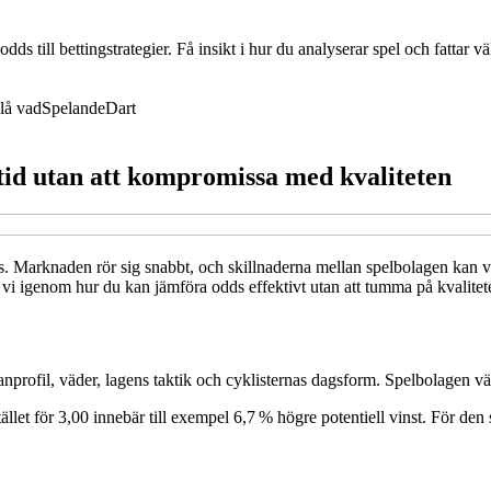
dds till bettingstrategier. Få insikt i hur du analyserar spel och fattar
lå vad
Spelande
Dart
 tid utan att kompromissa med kvaliteten
ss. Marknaden rör sig snabbt, och skillnaderna mellan spelbolagen kan 
vi igenom hur du kan jämföra odds effektivt utan att tumma på kvalitete
ofil, väder, lagens taktik och cyklisternas dagsform. Spelbolagen värder
ället för 3,00 innebär till exempel 6,7 % högre potentiell vinst. För den 