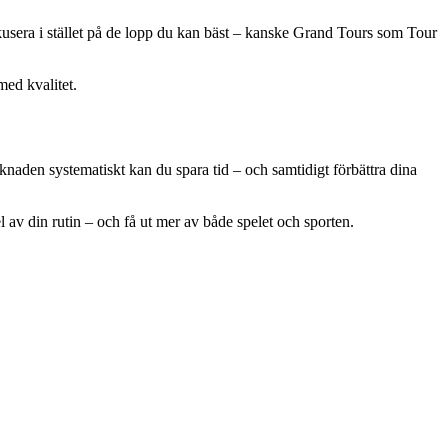
kusera i stället på de lopp du kan bäst – kanske Grand Tours som Tour
med kvalitet.
rknaden systematiskt kan du spara tid – och samtidigt förbättra dina
 av din rutin – och få ut mer av både spelet och sporten.