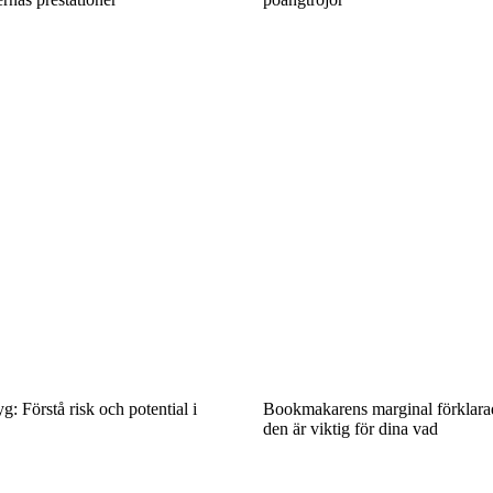
: Förstå risk och potential i
Bookmakarens marginal förklarad
den är viktig för dina vad