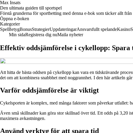
Max Insats
Den ultimata guiden till sportspel
Förstå grunderna för sportbetting med denna e-bok som täcker allt från o
Öppna e-boken
Kategorier
Spel
Betyg
Bonus
Strategier
Uppdateringar
Ansvarsfullt spelande
Kasino
S
Min sida
Registrera dig nu
Maila nyheter
Effektiv oddsjämförelse i cykellopp: Spara
Att hitta de bästa oddsen på cykellopp kan vara en tidskrävande proce
det om att kombinera snabbhet med noggrannhet. I den här artikeln går 
Varför oddsjämförelse är viktigt
Cykelsporten är komplex, med många faktorer som påverkar utfallet: banpr
Även små skillnader kan göra stor skillnad över tid. Ett odds på 3,20 ist
maximera avkastningen.
Använd verktyg för att spara tid