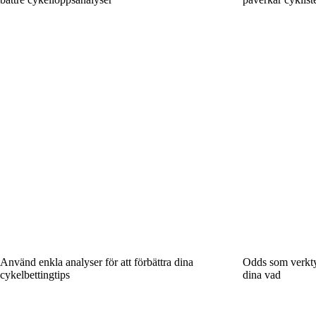
Använd enkla analyser för att förbättra dina
Odds som verktyg
cykelbettingtips
dina vad