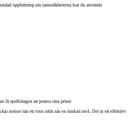
älgrundad uppfattning om sannolikheterna kan du använda
 få spelbolagen att justera sina priser.
ar notiser när ett visst odds når en önskad nivå. Det är ett effektivt