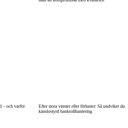
 – och varför
Efter stora vinster eller förluster: Så undviker du
känslostyrd bankrollhantering