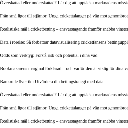
Överskattad eller underskattad? Lär dig att upptäcka marknadens missta
Från små ligor till stjärnor: Unga crickettalanger på väg mot genombrot
Realistiska mål i cricketbetting – ansvarstagande framför snabba vinste
Data i rörelse: Så förbättrar datavisualisering cricketfansens bettingupp
Odds som verktyg: Förstå risk och potential i dina vad
Bookmakarens marginal förklarad – och varför den är viktig för dina v
Bankrulle över tid: Utvärdera din bettingstrategi med data
Överskattad eller underskattad? Lär dig att upptäcka marknadens missta
Från små ligor till stjärnor: Unga crickettalanger på väg mot genombrot
Realistiska mål i cricketbetting – ansvarstagande framför snabba vinste