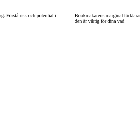
: Förstå risk och potential i
Bookmakarens marginal förklarad
den är viktig för dina vad